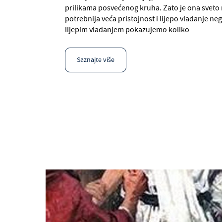
prilikama posvećenog kruha. Zato je ona sveto 
potrebnija veća pristojnost i lijepo vladanje n
lijepim vladanjem pokazujemo koliko
Saznajte više