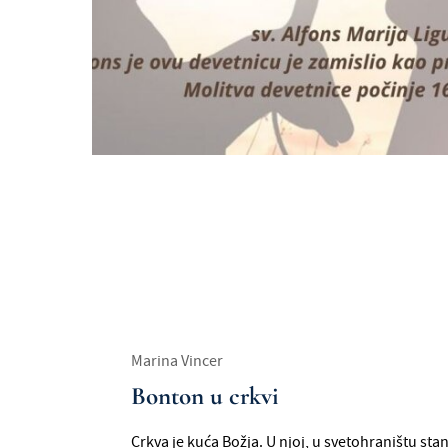
Marina Vincer
Bonton u crkvi
Crkva je kuća Božja. U njoj, u svetohraništu sta