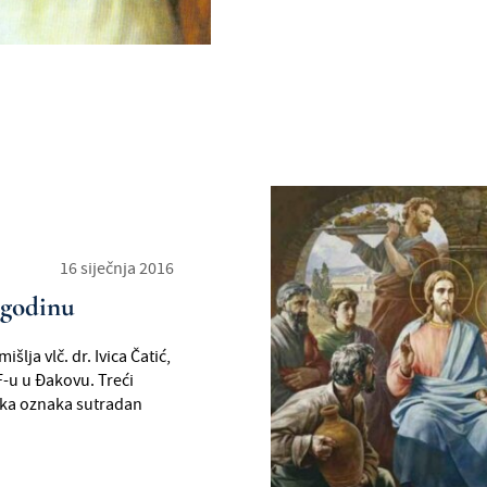
16 siječnja 2016
 godinu
šlja vlč. dr. Ivica Čatić,
-u u Đakovu. Treći
ska oznaka sutradan