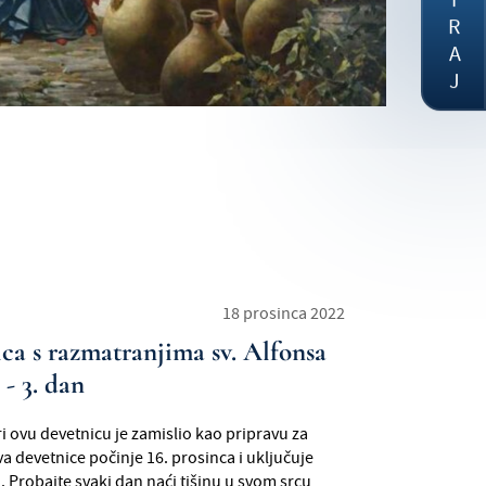
DONIRAJ
18 prosinca 2022
ca s razmatranjima sv. Alfonsa
- 3. dan
ri ovu devetnicu je zamislio kao pripravu za
va devetnice počinje 16. prosinca i uključuje
. Probajte svaki dan naći tišinu u svom srcu,