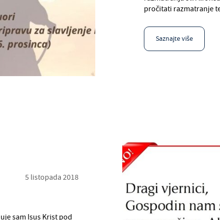
pročitati razmatranje t
Saznajte više
5 listopada 2018
nuje sam Isus Krist pod