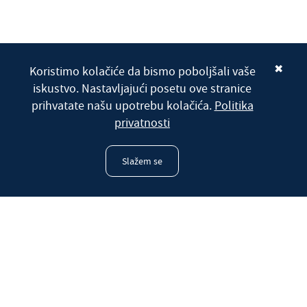
✖
Koristimo kolačiće da bismo poboljšali vaše
iskustvo. Nastavljajući posetu ove stranice
prihvatate našu upotrebu kolačića.
Politika
privatnosti
Slažem se
Radio Marija Srbije
Uživo program