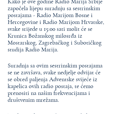
Kako je ove godine Radio Marija Srbije
započela lijepu suradnju sa sestrinskim
postajama - Radio Marijom Bosne i
Hercegovine i Radio Marijom Hrvatske,
svake srijede u 15:00 sati molit će se
Krunica Božanskog milosrđa iz
Mostarskog, Zagrebačkog i Subotičkog
studija Radio Marija.
Suradnja sa ovim sestrinskim postajama
se ne završava, svake nedjelje odvijat će
se obred paljenja Adventske svijeće iz
kapelica ovih radio postaja, te ćemo
prenositi na našim frekvencijama i
društvenim mrežama.