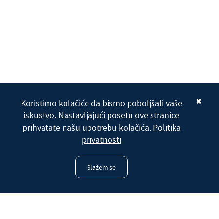
✖
Koristimo kolačiće da bismo poboljšali vaše
iskustvo. Nastavljajući posetu ove stranice
prihvatate našu upotrebu kolačića.
Politika
privatnosti
Slažem se
Radio Marija Srbije
Uživo program