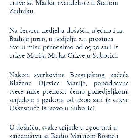
crkve sv. Marka, evanđeliste u Starom
Žedniku.
Na četvrtu nedjelju došašća, ujedno i na
Badnje jutro, u nedjelju 24. prosinca
Svetu misu prenosimo od 09:30 sati iz
crkve Marija Majka Crkve u Subotici.
Nakon svetkovine Bezgrješnog začeća
Blažene Djevice Marije, popodnevne
svete mise prenosit ćemo ponedjeljkom,
srijedom i petkom od 18:00 sati iz crkve
Uskrsnuće Isusovo u Subotici.
U došašću, svake srijede u 15:00 sati u
zajedništvu sa Radio Marijom Bosne i