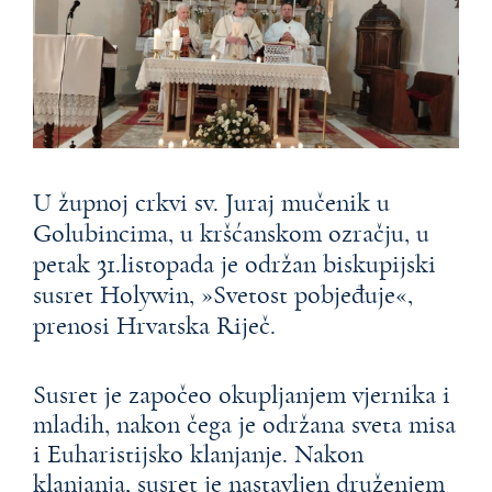
U župnoj crkvi sv. Juraj mučenik u
Golubincima, u kršćanskom ozračju, u
petak 31.listopada je održan biskupijski
susret Holywin, »Svetost pobjeđuje«,
prenosi Hrvatska Riječ.
Susret je započeo okupljanjem vjernika i
mladih, nakon čega je održana sveta misa
i Euharistijsko klanjanje. Nakon
klanjanja, susret je nastavljen druženjem