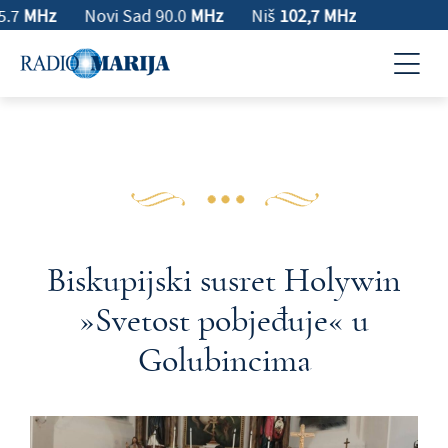
95.7
MHz
Novi Sad 90.0
MHz
Niš
102,7 MHz
Biskupijski susret Holywin
»Svetost pobjeđuje« u
Golubincima