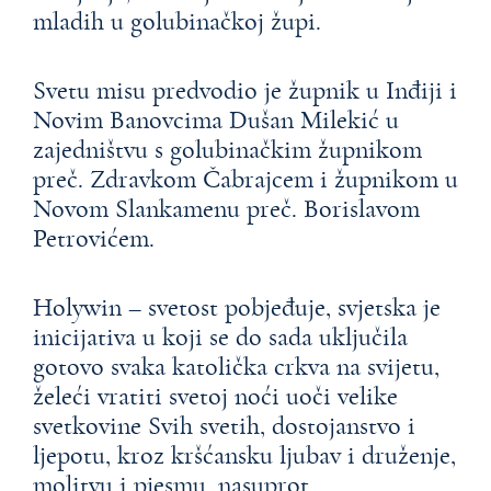
mladih u golubinačkoj župi.
Svetu misu predvodio je župnik u Inđiji i
Novim Banovcima Dušan Milekić u
zajedništvu s golubinačkim župnikom
preč. Zdravkom Čabrajcem i župnikom u
Novom Slankamenu preč. Borislavom
Petrovićem.
Holywin – svetost pobjeđuje, svjetska je
inicijativa u koji se do sada uključila
gotovo svaka katolička crkva na svijetu,
želeći vratiti svetoj noći uoči velike
svetkovine Svih svetih, dostojanstvo i
ljepotu, kroz kršćansku ljubav i druženje,
molitvu i pjesmu, nasuprot