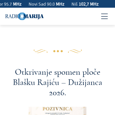
r 95.7
MHz
Novi Sad 90.0
MHz
Niš
102,7 MHz
Otkrivanje spomen ploče
Blašku Rajiću – Dužijanca
2026.