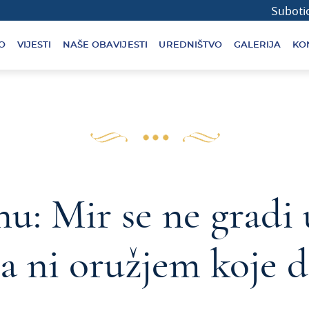
O
VIJESTI
NAŠE OBAVIJESTI
UREDNIŠTVO
GALERIJA
KO
nu: Mir se ne grad
a ni oružjem koje 