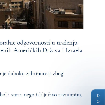
moralne odgovornosti u traženju
jenih Američkih Država i Izraela
o je duboku zabrinutost zbog
 bol i smrt, nego isključivo razumnim,