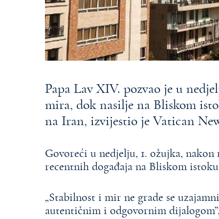
Papa Lav XIV. pozvao je u nedjelj
mira, dok nasilje na Bliskom ist
na Iran, izvijestio je Vatican Ne
Govoreći u nedjelju, 1. ožujka, nako
recentnih događaja na Bliskom istoku 
„Stabilnost i mir ne grade se uzajamni
autentičnim i odgovornim dijalogom”,