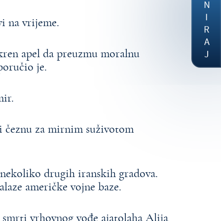
DONIRAJ
i na vrijeme.
skren apel da preuzmu moralnu
poručio je.
mir.
i čeznu za mirnim suživotom
 nekoliko drugih iranskih gradova.
nalaze američke vojne baze.
o smrti vrhovnog vođe ajatolaha Alija