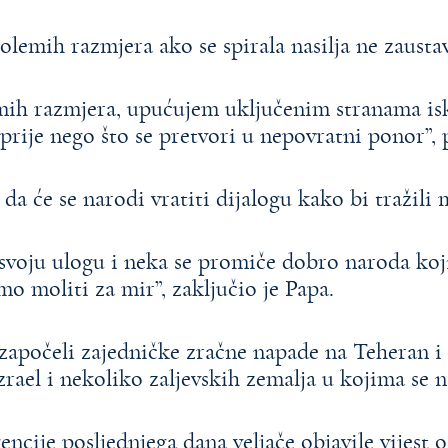
lemih razmjera ako se spirala nasilja ne zaustav
mih razmjera, upućujem uključenim stranama i
 prije nego što se pretvori u nepovratni ponor”, 
da će se narodi vratiti dijalogu kako bi tražili 
voju ulogu i neka se promiče dobro naroda koj
o moliti za mir”, zaključio je Papa.
u započeli zajedničke zračne napade na Teheran i
rael i nekoliko zaljevskih zemalja u kojima se 
ncije posljednjega dana veljače objavile vijest 