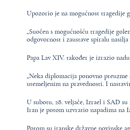
Upozorio je na mogućnost tragedije go
„Suočen s mogućnošću tragedije gole
odgovornost i zaustave spiralu nasilja
Papa Lav XIV. također je izrazio nadu 
„Neka diplomacija ponovno preuzme s
utemeljenim na pravednosti. I nastavim
U subotu, 28. veljače, Izrael i SAD s
Iran je potom uzvratio napadima na Iz
Potom su iranske državne novinske age