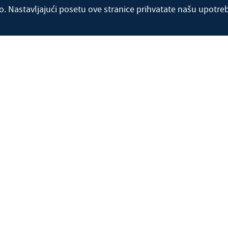
o. Nastavljajući posetu ove stranice prihvatate našu upotre
ovnica
Radio
Vijesti
Naše obavijesti
Ur
Galerija
Kontakt
Raspored