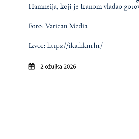
Hamneija, koji je Iranom vladao goto
Foto: Vatican Media
Izvor: https://ika.hkm.hr/
2 ožujka 2026