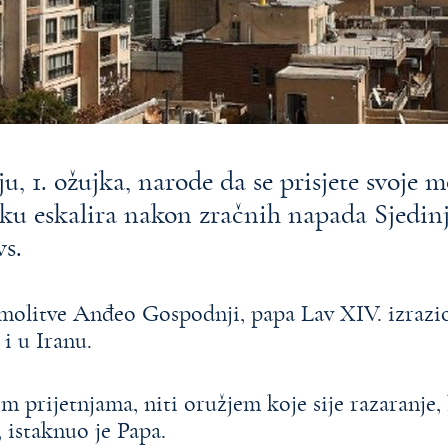
u, 1. ožujka, narode da se prisjete svoje 
oku eskalira nakon zračnih napada Sjedin
ws.
n molitve Anđeo Gospodnji, papa Lav XIV. izrazi
i u Iranu.
m prijetnjama, niti oružjem koje sije razaranje,
 istaknuo je Papa.