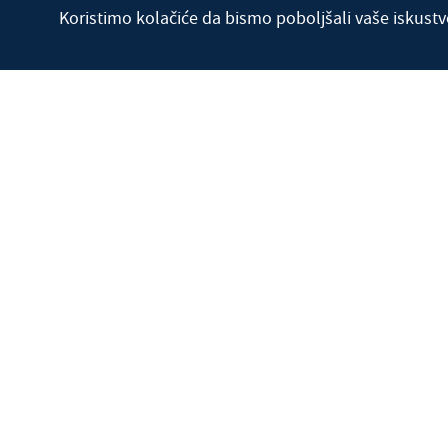
Koristimo kolačiće da bismo poboljšali vaše iskustv
Uživo program
Nasl
Redakcija: +381 24 600 099
Program: +381 24 600 011
SMS u programu: +381 63 598 441