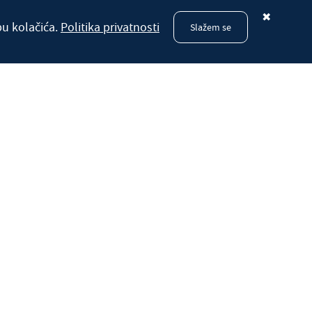
✖
bu kolačića.
Politika privatnosti
Slažem se
edništvo