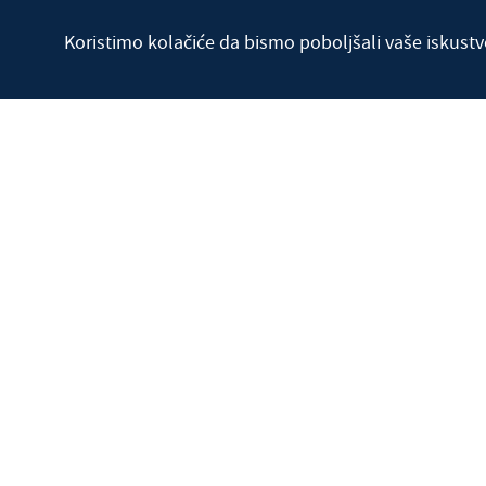
Radio Marija Srbije
-
Koristimo kolačiće da bismo poboljšali vaše iskustv
Uživo program
Nasl
Redakcija: +381 24 600 099
Program: +381 24 600 011
SMS u programu: +381 63 598 441