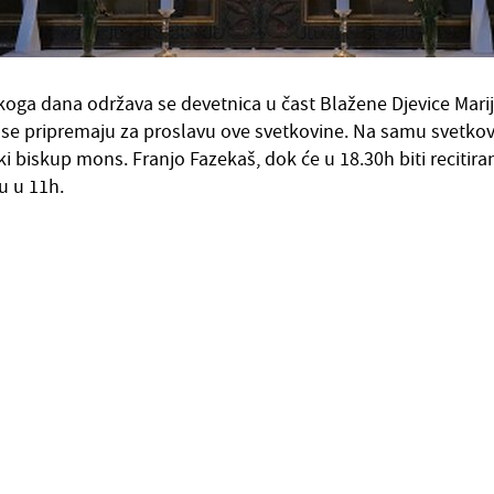
ga dana održava se devetnica u čast Blažene Djevice Mari
i se pripremaju za proslavu ove svetkovine. Na samu svetkov
i biskup mons. Franjo Fazekaš, dok će u 18.30h biti recitiran
u u 11h.