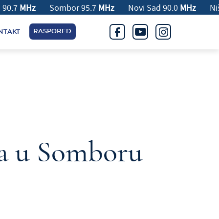
tica 90.7
MHz
Sombor 95.7
MHz
Novi Sad 90.0
MHz
RASPORED
NTAKT
la u Somboru