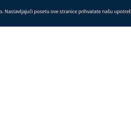
o. Nastavljajući posetu ove stranice prihvatate našu upotre
ovnica
Radio
Vijesti
Naše obavijesti
Ur
Galerija
Kontakt
Raspored