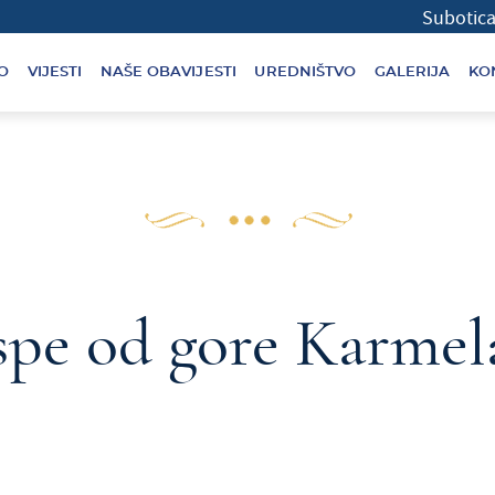
Subo
O
VIJESTI
NAŠE OBAVIJESTI
UREDNIŠTVO
GALERIJA
KO
spe od gore Karme