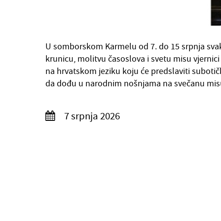
U somborskom Karmelu od 7. do 15 srpnja svako
krunicu, molitvu časoslova i svetu misu vjernic
na hrvatskom jeziku koju će predslaviti subotičk
da dođu u narodnim nošnjama na svečanu mis
7 srpnja 2026