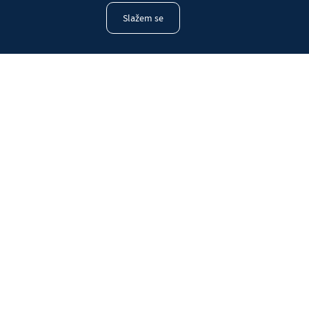
Slažem se
Radio Marija Srbije
Uživo program
Naslovnica
Radio
Vijesti
Naše obavijesti
Uredništvo
Galerija
Kontakt
Raspored