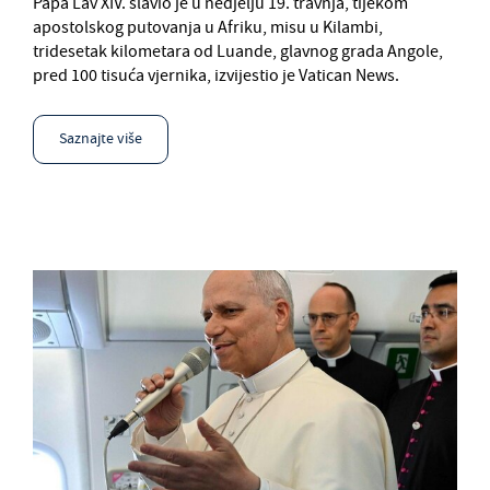
Papa Lav XIV. slavio je u nedjelju 19. travnja, tijekom
apostolskog putovanja u Afriku, misu u Kilambi,
tridesetak kilometara od Luande, glavnog grada Angole,
pred 100 tisuća vjernika, izvijestio je Vatican News.
Saznajte više