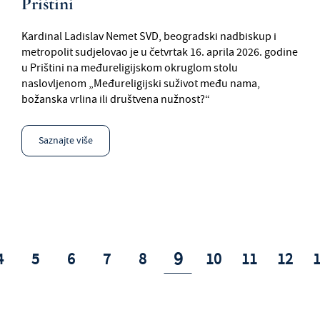
Prištini
Kardinal Ladislav Nemet SVD, beogradski nadbiskup i
metropolit sudjelovao je u četvrtak 16. aprila 2026. godine
u Prištini na međureligijskom okruglom stolu
naslovljenom „Međureligijski suživot među nama,
božanska vrlina ili društvena nužnost?“
Saznajte više
9
4
5
6
7
8
10
11
12