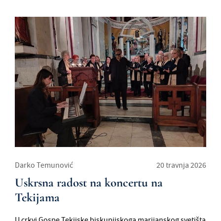
Darko Temunović
20 travnja 2026
Uskrsna radost na koncertu na
Tekijama
U crkvi Gospe Tekijske biskupijskoga marijanskog svetišta