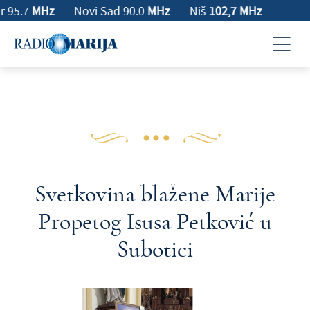
r 95.7
MHz
Novi Sad 90.0
MHz
Niš
102,7 MHz
Svetkovina blažene Marije
Propetog Isusa Petković u
Subotici